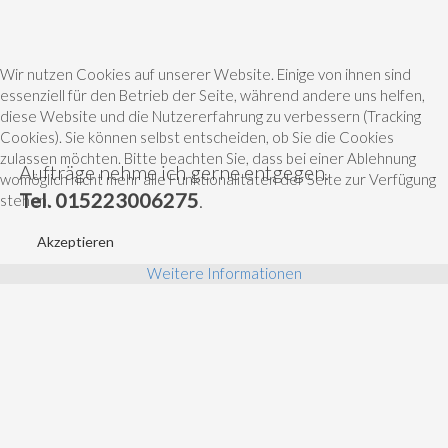
Wir nutzen Cookies auf unserer Website. Einige von ihnen sind
essenziell für den Betrieb der Seite, während andere uns helfen,
diese Website und die Nutzererfahrung zu verbessern (Tracking
Cookies). Sie können selbst entscheiden, ob Sie die Cookies
zulassen möchten. Bitte beachten Sie, dass bei einer Ablehnung
Aufträge nehme ich gerne entgegen.
womöglich nicht mehr alle Funktionalitäten der Seite zur Verfügung
Tel. 015223006275
.
stehen.
Akzeptieren
Weitere Informationen
MALEREI
KREAIVGESTALTUNG
AUFTRAGSMALEREI
KINDER PROJEKTE
KINDER MALSTUNDEN
UPCYCLING IDEEN