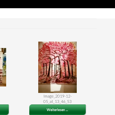
Image_2019-12-
05_at_13_46_53
Weiterlesen ...