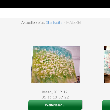
Aktuelle Seite:
Startseite
/
MALEREI
Image_2019-12-
05_at_13_59_22
Weiterlesen ...