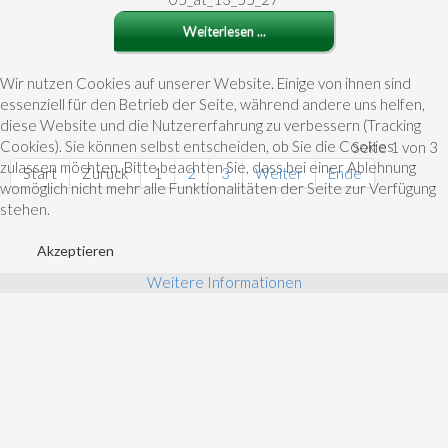
Weiterlesen ...
Wir nutzen Cookies auf unserer Website. Einige von ihnen sind
essenziell für den Betrieb der Seite, während andere uns helfen,
diese Website und die Nutzererfahrung zu verbessern (Tracking
Cookies). Sie können selbst entscheiden, ob Sie die Cookies
Seite 1 von 3
zulassen möchten. Bitte beachten Sie, dass bei einer Ablehnung
Start
Zurück
1
2
3
Weiter
Ende
womöglich nicht mehr alle Funktionalitäten der Seite zur Verfügung
stehen.
Akzeptieren
Weitere Informationen
MALEREI
KREAIVGESTALTUNG
AUFTRAGSMALEREI
KINDER PROJEKTE
KINDER MALSTUNDEN
UPCYCLING IDEEN