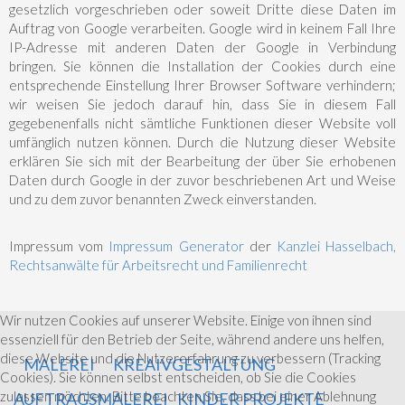
gesetzlich vorgeschrieben oder soweit Dritte diese Daten im
Auftrag von Google verarbeiten. Google wird in keinem Fall Ihre
IP-Adresse mit anderen Daten der Google in Verbindung
bringen. Sie können die Installation der Cookies durch eine
entsprechende Einstellung Ihrer Browser Software verhindern;
wir weisen Sie jedoch darauf hin, dass Sie in diesem Fall
gegebenenfalls nicht sämtliche Funktionen dieser Website voll
umfänglich nutzen können. Durch die Nutzung dieser Website
erklären Sie sich mit der Bearbeitung der über Sie erhobenen
Daten durch Google in der zuvor beschriebenen Art und Weise
und zu dem zuvor benannten Zweck einverstanden.
Impressum vom
Impressum Generator
der
Kanzlei Hasselbach,
Rechtsanwälte für Arbeitsrecht und Familienrecht
Wir nutzen Cookies auf unserer Website. Einige von ihnen sind
essenziell für den Betrieb der Seite, während andere uns helfen,
diese Website und die Nutzererfahrung zu verbessern (Tracking
MALEREI
KREAIVGESTALTUNG
Cookies). Sie können selbst entscheiden, ob Sie die Cookies
zulassen möchten. Bitte beachten Sie, dass bei einer Ablehnung
AUFTRAGSMALEREI
KINDER PROJEKTE