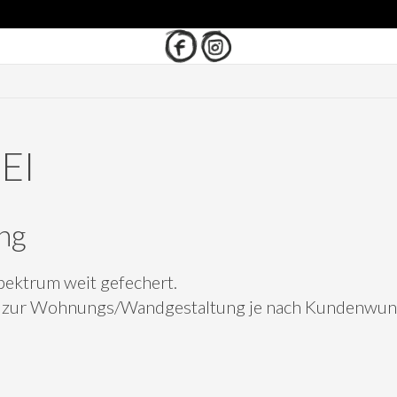
EI
ng
Spektrum weit gefechert.
s zur Wohnungs/Wandgestaltung je nach Kundenwun